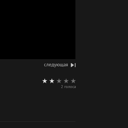
следующая
2 голоса