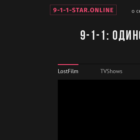
о с
9-1-1: Оди
LostFilm
TVShows